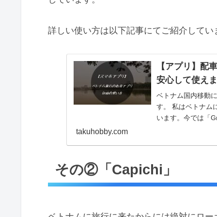
詳しい使い方は以下記事にてご紹介してい
【アプリ】配車
安心して使え
ベトナム国内移動に
す。 私はベトナム
います。今では「G
てます。 Grabの簡単
takuhobby.com
その②「Capichi」
ベトナムに旅行に来たからには絶対にロー